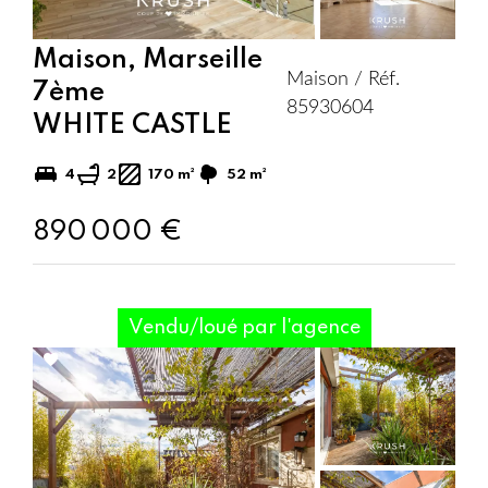
Maison, Marseille
Maison / Réf.
7ème
85930604
WHITE CASTLE
4
2
170 m²
52 m²
890 000 €
Vendu/loué par l'agence
Add
to
selection