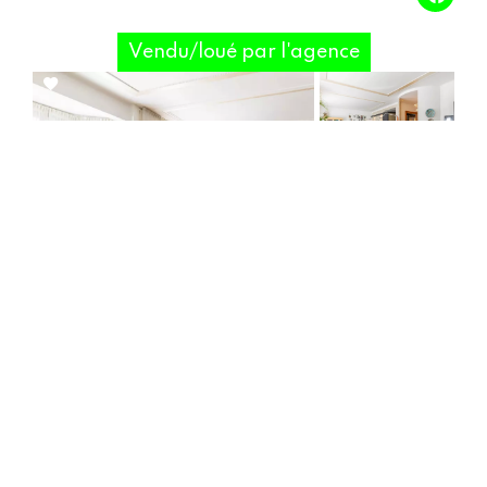
Vendu/loué par l'agence
Add
to
selection
Appartement,
Appartement / Réf.
Marseille 8ème
84039298
CHEEK TO CHIC
3
2
145.75 m²
2.1 m²