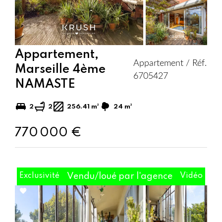
Appartement,
Appartement / Réf.
Marseille 4ème
6705427
NAMASTE
2
2
256.41 m²
24 m²
770 000 €
Exclusivité
Vendu/loué par l'agence
Vidéo
Add
to