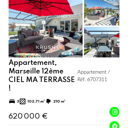
Add
to
selection
Appartement,
Marseille 12ème
Appartement /
CIEL MA TERRASSE
Réf. 6707311
!
3
102.71 m²
210 m²
620 000 €