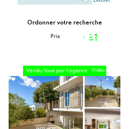
Leaflet
Ordonner votre recherche
Prix
Vendu/loué par l'agence
Vidéo
Add
to
selection