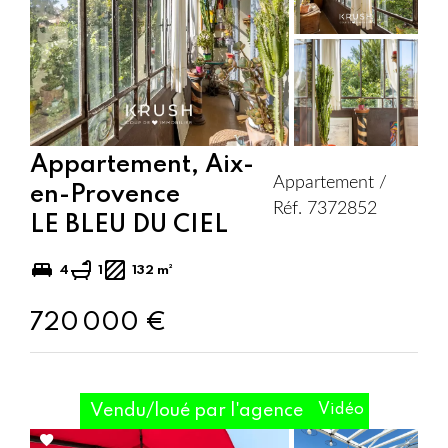
selection
Appartement, Aix-
Appartement /
en-Provence
Réf. 7372852
LE BLEU DU CIEL
4
1
132 m²
720 000 €
Vendu/loué par l'agence
Vidéo