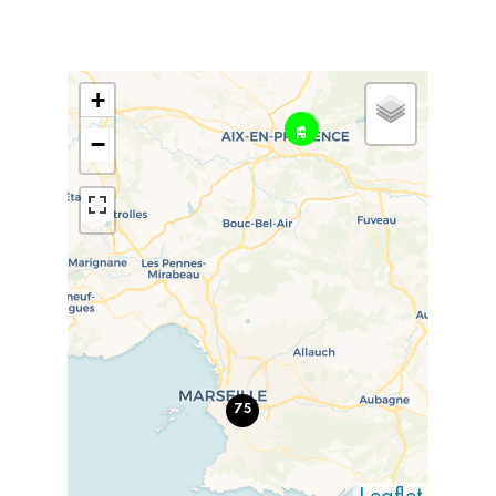
+
−
75