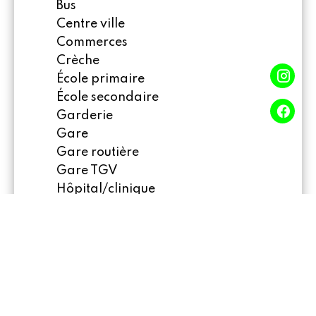
Bus
Centre ville
Commerces
Crèche
École primaire
École secondaire
Garderie
Gare
Gare routière
Gare TGV
Hôpital/clinique
Médecin
Mer
Métro
Palais des congrès
Parc
Parking public