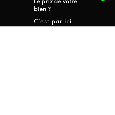
Le prix de votre
bien ?
C’est par ici
que ça se
passe
Oui